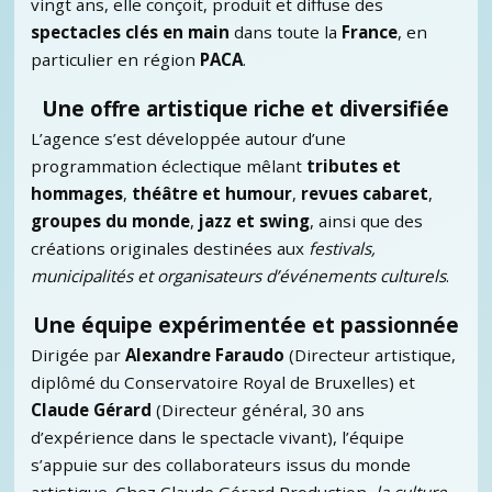
vingt ans, elle conçoit, produit et diffuse des
spectacles clés en main
dans toute la
France
, en
particulier en région
PACA
.
Une offre artistique riche et diversifiée
L’agence s’est développée autour d’une
programmation éclectique mêlant
tributes et
hommages
,
théâtre et humour
,
revues cabaret
,
groupes du monde
,
jazz et swing
, ainsi que des
créations originales destinées aux
festivals,
municipalités et organisateurs d’événements culturels
.
Une équipe expérimentée et passionnée
Dirigée par
Alexandre Faraudo
(Directeur artistique,
diplômé du Conservatoire Royal de Bruxelles) et
Claude Gérard
(Directeur général, 30 ans
d’expérience dans le spectacle vivant), l’équipe
s’appuie sur des collaborateurs issus du monde
artistique. Chez Claude Gérard Production,
la culture